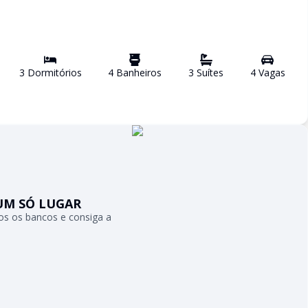
3
Dormitório
s
4
Banheiro
s
3
Suíte
s
4
Vaga
s
UM SÓ LUGAR
s os bancos e consiga a