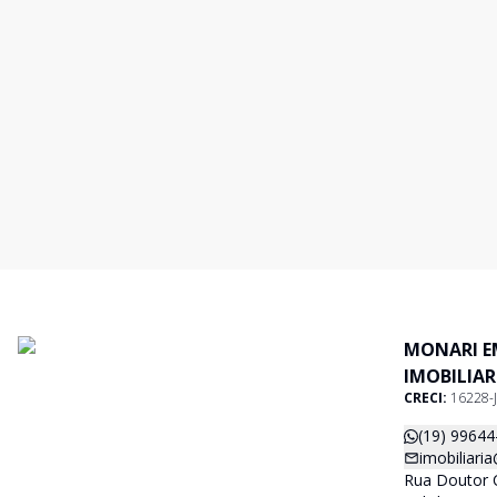
MONARI E
IMOBILIAR
CRECI:
16228-J
(19) 99644
imobiliari
Rua Doutor C