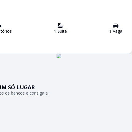
tório
s
1
Suíte
1
Vaga
UM SÓ LUGAR
s os bancos e consiga a