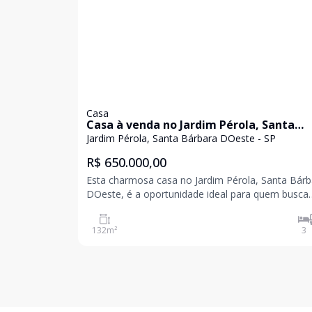
Casa
Casa à venda no Jardim Pérola, Santa
Bárbara
Jardim Pérola, Santa Bárbara DOeste - SP
R$ 650.000,00
Esta charmosa casa no Jardim Pérola, Santa Bárb
DOeste, é a oportunidade ideal para quem busca
conforto e espaço. Com 132 m² de área total, o 
conta com 3 dormitórios, sendo 1 suíte, e 2 vaga
132
m²
3
garagem. Perfeita para famílias, essa casa oferec