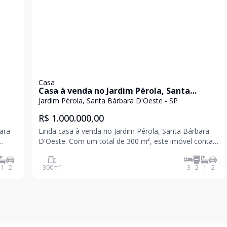
Casa
Casa à venda no Jardim Pérola, Santa
Bárbara D'Oeste
Jardim Pérola, Santa Bárbara D'Oeste - SP
R$ 1.000.000,00
ara
Linda casa à venda no Jardim Pérola, Santa Bárbara
D'Oeste. Com um total de 300 m², este imóvel conta
imóvel
com 3 dormitórios, sendo 1 suíte, e 2 banheiros
s de
sociais, ideal para famílias. Possui também 2 vagas de
1
2
300
m²
3
2
1
2
e
garagem. Aproveite a oportunidade de morar em um d