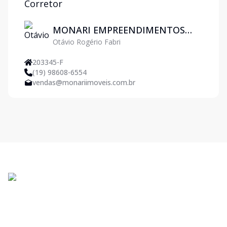
Corretor
MONARI EMPREENDIMENTOS
Otávio Rogério Fabri
IMOBILIARIOS LTDA
203345-F
(19) 98608-6554
vendas@monariimoveis.com.br