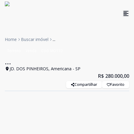
Home
Buscar imóvel
...
Terreno
Venda
Cód:
MO110
...
JD. DOS PINHEIROS, Americana - SP
R$ 280.000,00
Compartilhar
Favorito