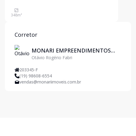
348
m²
Corretor
MONARI EMPREENDIMENTOS
Otávio Rogério Fabri
IMOBILIARIOS LTDA
203345-F
(19) 98608-6554
vendas@monariimoveis.com.br