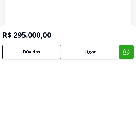
R$ 295.000,00
Dúvidas
Ligar
Imóveis semelhantes
Confira imóveis semelhantes
Cód:
832
Comparar