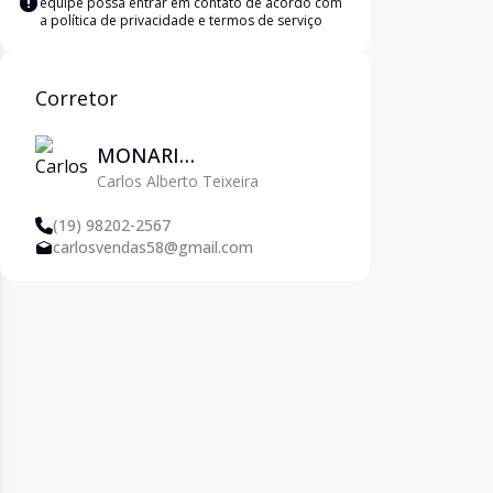
equipe possa entrar em contato de acordo com
a
política de privacidade e termos de serviço
Corretor
MONARI
Carlos Alberto Teixeira
EMPREENDIMENTOS
IMOBILIARIOS LTDA
(19) 98202-2567
carlosvendas58@gmail.com