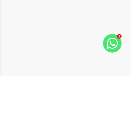
1
ide
t slide
Cód:
802
Comparar