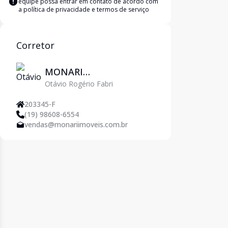
equipe possa entrar em contato de acordo com
a
política de privacidade e termos de serviço
Corretor
MONARI
Otávio Rogério Fabri
EMPREENDIMENTOS
IMOBILIARIOS LTDA
203345-F
(19) 98608-6554
vendas@monariimoveis.com.br