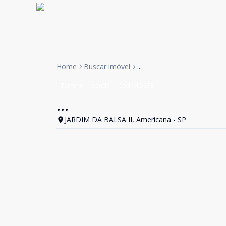
Home
Buscar imóvel
...
Terreno
Venda
Cód:
MO678
...
JARDIM DA BALSA II, Americana - SP