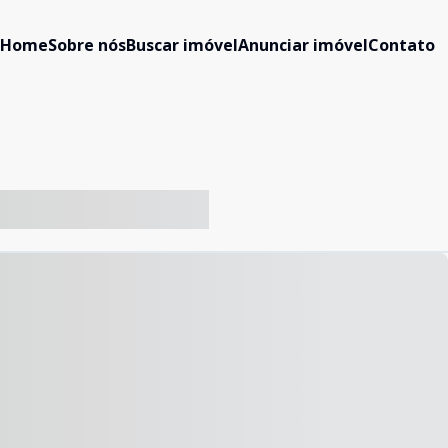
Home
Sobre nós
Buscar imóvel
Anunciar imóvel
Contato
-- ----- ----- --- ------