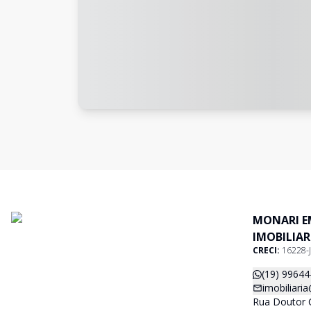
MONARI E
IMOBILIAR
CRECI:
16228-J
(19) 99644
imobiliari
Rua Doutor C