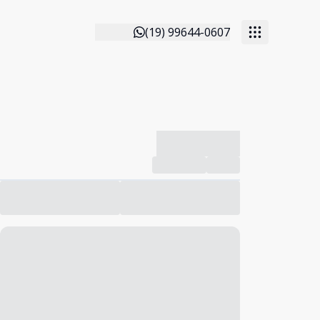
(19) 99644-0607
-------------
Compartilhar
Favorito