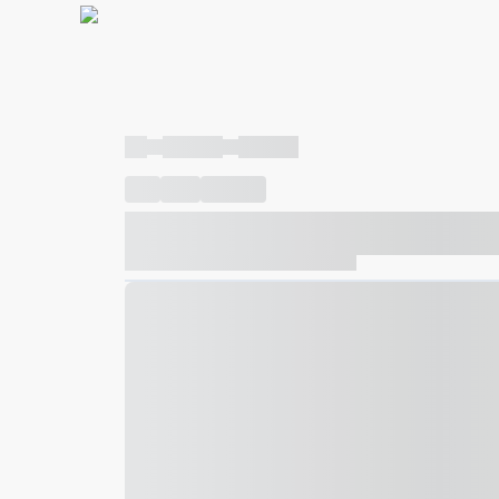
----
----- -----
----- -----
----
-----
---- ------
----- ----- -- ------ ---- ---- -- ---
----- ----- -- ------ ----- ----- -- ------