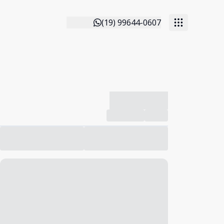
(19) 99644-0607
-------------
Compartilhar
Favorito