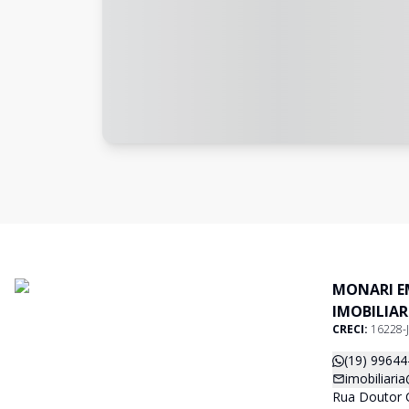
MONARI E
IMOBILIAR
CRECI:
16228-J
(19) 99644
imobiliari
Rua Doutor C