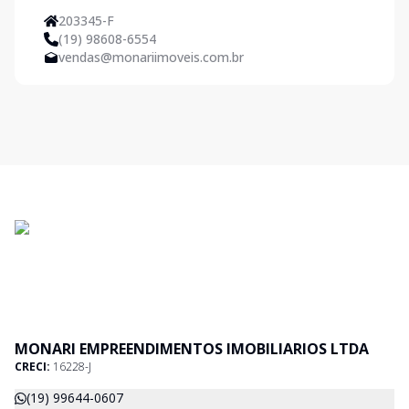
203345-F
(19) 98608-6554
vendas@monariimoveis.com.br
MONARI EMPREENDIMENTOS IMOBILIARIOS LTDA
CRECI:
16228-J
(19) 99644-0607