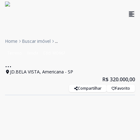
Home
Buscar imóvel
...
Terreno
Venda
Cód:
MO667
...
JD.BELA VISTA, Americana - SP
R$ 320.000,00
Compartilhar
Favorito