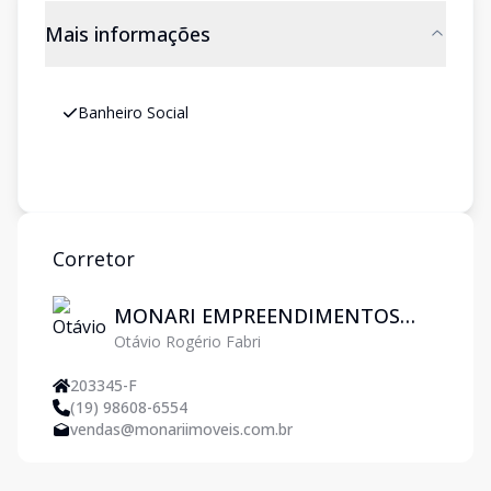
Mais informações
Banheiro Social
Corretor
MONARI EMPREENDIMENTOS
Otávio Rogério Fabri
IMOBILIARIOS LTDA
203345-F
(19) 98608-6554
vendas@monariimoveis.com.br