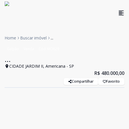
Home
Buscar imóvel
...
Galpão
Venda
Cód:
MO629
...
CIDADE JARDIM II, Americana - SP
R$ 480.000,00
Compartilhar
Favorito