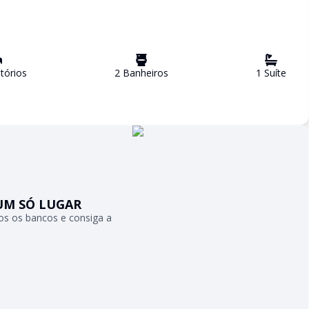
tório
s
2
Banheiro
s
1
Suíte
UM SÓ LUGAR
s os bancos e consiga a