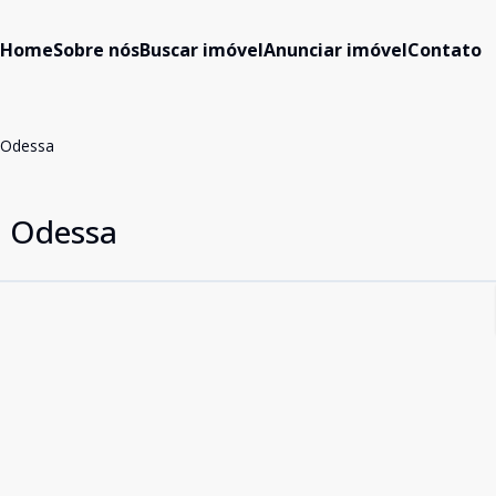
Home
Sobre nós
Buscar imóvel
Anunciar imóvel
Contato
 Odessa
a Odessa