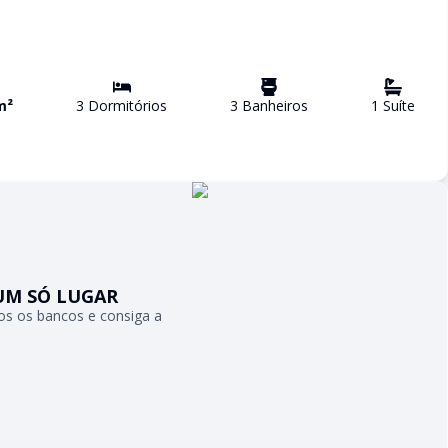
m²
3
Dormitório
s
3
Banheiro
s
1
Suíte
UM SÓ LUGAR
s os bancos e consiga a