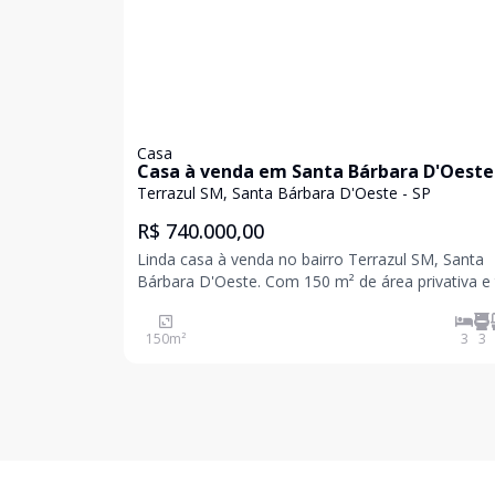
Casa
Casa à venda em Santa Bárbara D'Oeste
Terrazul SM, Santa Bárbara D'Oeste - SP
R$ 740.000,00
Linda casa à venda no bairro Terrazul SM, Santa
Bárbara D'Oeste. Com 150 m² de área privativa e 
de 200 m², este imóvel conta com 3 dormitórios,
sendo 1 suíte, e 3 banheiros sociais. Além disso,
150
m²
3
3
oferece 2 vagas de garagem, proporcionando con
e p