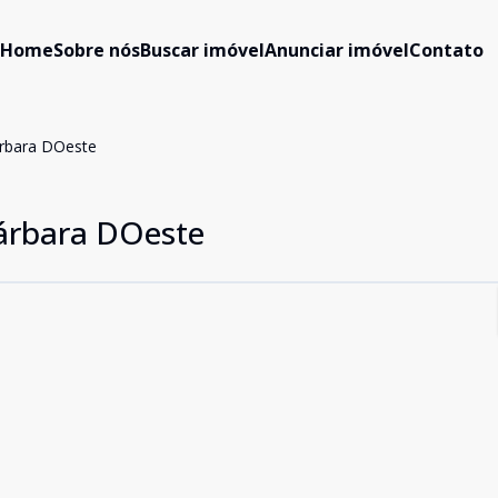
Home
Sobre nós
Buscar imóvel
Anunciar imóvel
Contato
rbara DOeste
árbara DOeste