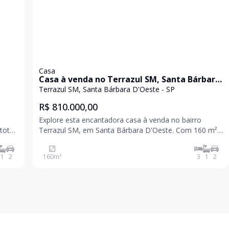
Casa
Casa à venda no Terrazul SM, Santa Bárbara
D'Oeste
Terrazul SM, Santa Bárbara D'Oeste - SP
R$ 810.000,00
Explore esta encantadora casa à venda no bairro
total
Terrazul SM, em Santa Bárbara D'Oeste. Com 160 m²
de área privativa e 200 m² de área total, esta
residência dispõe de 3 dormitórios, incluindo 1 suíte,
1
2
160
m²
3
1
2
forto
ideal para sua família. Além disso, possui 2 vagas de g