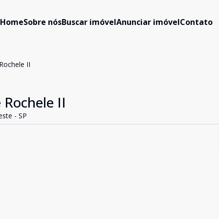
Home
Sobre nós
Buscar imóvel
Anunciar imóvel
Contato
Rochele II
 Rochele II
este - SP