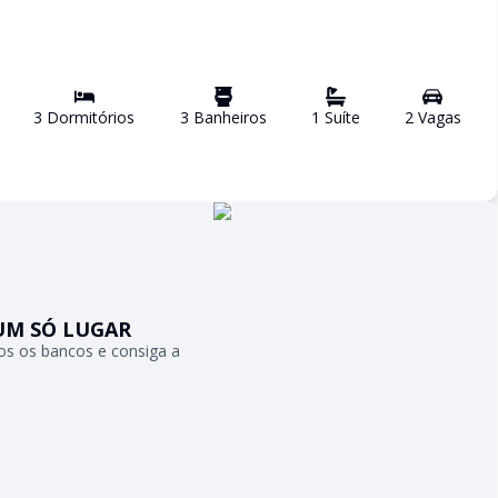
3
Dormitório
s
3
Banheiro
s
1
Suíte
2
Vaga
s
UM SÓ LUGAR
s os bancos e consiga a