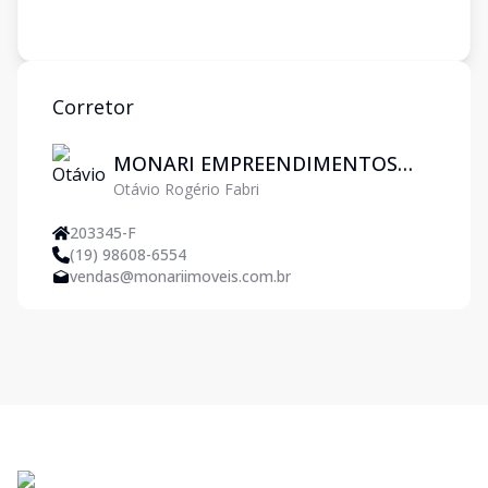
Corretor
MONARI EMPREENDIMENTOS
Otávio Rogério Fabri
IMOBILIARIOS LTDA
203345-F
(19) 98608-6554
vendas@monariimoveis.com.br