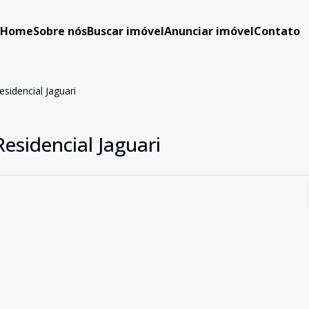
Home
Sobre nós
Buscar imóvel
Anunciar imóvel
Contato
sidencial Jaguari
esidencial Jaguari