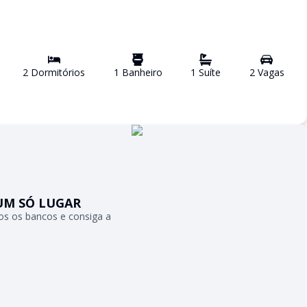
2
Dormitório
s
1
Banheiro
1
Suíte
2
Vaga
s
UM SÓ LUGAR
s os bancos e consiga a