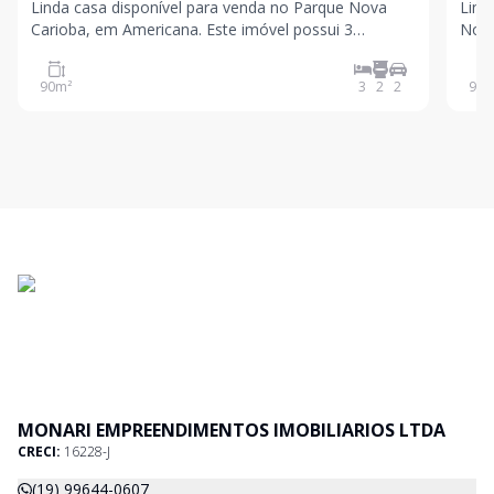
Linda casa disponível para venda no Parque Nova
Lind
Carioba, em Americana. Este imóvel possui 3
Nova
dormitórios, 2 banheiros e 2 vagas de garagem, ideal
banh
para acomodar sua família com conforto. Aproveite
para
90
m²
3
2
2
90
m
a oportunidade de viver em uma localização tranquila
de g
e agrad
Não
MONARI EMPREENDIMENTOS IMOBILIARIOS LTDA
CRECI:
16228-J
(19) 99644-0607