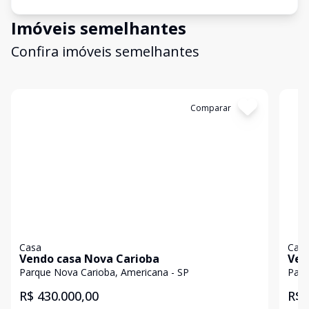
Imóveis semelhantes
Confira imóveis semelhantes
Cód:
1334
Comparar
Có
Casa
Cas
Vendo casa Nova Carioba
Ven
Parque Nova Carioba, Americana - SP
Parq
R$ 430.000,00
R$ 