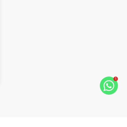
1
ide
t slide
Cód:
1123
Comparar