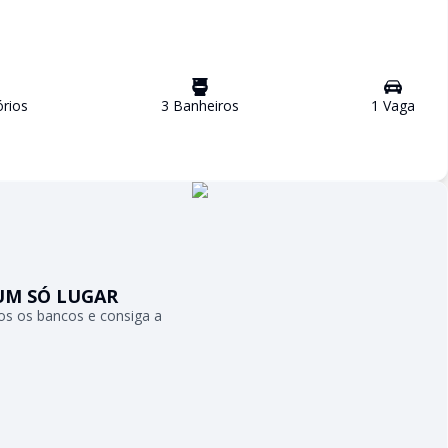
rio
s
3
Banheiro
s
1
Vaga
UM SÓ LUGAR
s os bancos e consiga a