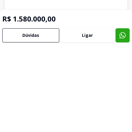
R$ 1.580.000,00
Dúvidas
Ligar
Imóveis semelhantes
Confira imóveis semelhantes
Cód:
1087
Comparar