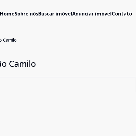
Home
Sobre nós
Buscar imóvel
Anunciar imóvel
Contato
o Camilo
ão Camilo