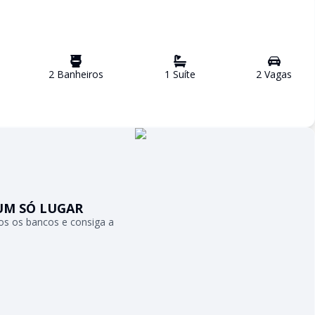
2
Banheiro
s
1
Suíte
2
Vaga
s
UM SÓ LUGAR
s os bancos e consiga a