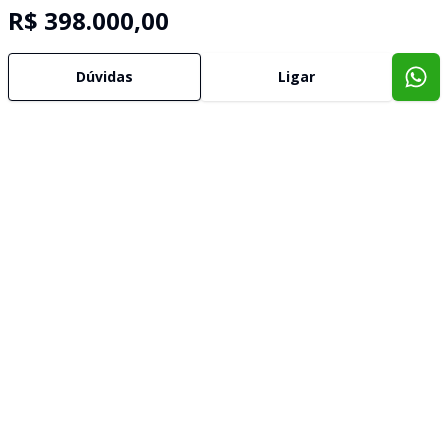
R$ 398.000,00
Dúvidas
Ligar
Imóveis semelhantes
Confira imóveis semelhantes
Cód:
1285
Comparar