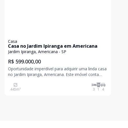
Casa
Casa no Jardim Ipiranga em Americana
Jardim Ipiranga, Americana - SP
R$ 599.000,00
Oportunidade imperdível para adquirir uma linda casa
no Jardim Ipiranga, Americana. Este imóvel conta
com 445 m² de área total e 3 dormitórios, ideal para
acomodar sua família com conforto. Com 4 vagas de
445
m²
3
1
4
garagem e um banheiro social, essa casa é perfeita