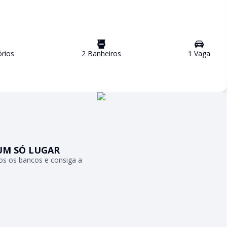
rio
s
2
Banheiro
s
1
Vaga
UM SÓ LUGAR
s os bancos e consiga a