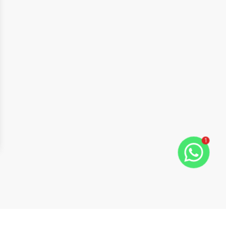
1
ide
t slide
Cód:
1176
Comparar