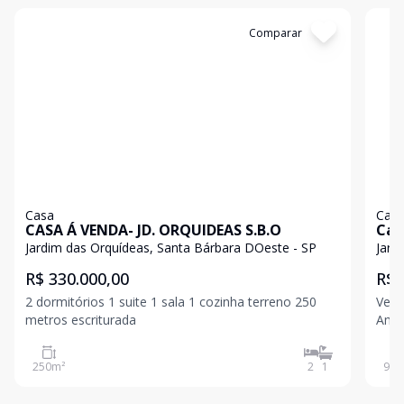
Cód:
1451
Comparar
Có
Casa
Cas
CASA Á VENDA- JD. ORQUIDEAS S.B.O
Cas
Ame
Jardim das Orquídeas, Santa Bárbara DOeste - SP
Jard
R$ 330.000,00
R$ 
2 dormitórios 1 suite 1 sala 1 cozinha terreno 250
Vend
metros escriturada
Americana-SP. 
cozinha, lav
250
m²
2
1
90
m