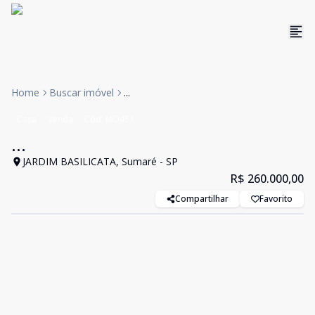
Home
Buscar imóvel
...
Casa
Venda
Cód:
MO451
...
JARDIM BASILICATA, Sumaré - SP
R$ 260.000,00
Compartilhar
Favorito