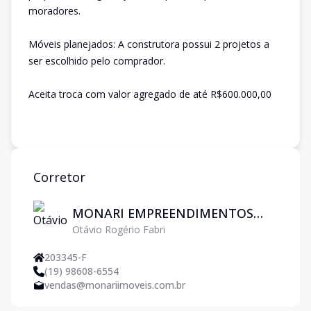
moradores.
Móveis planejados: A construtora possui 2 projetos a
ser escolhido pelo comprador.
Aceita troca com valor agregado de até R$600.000,00
Corretor
MONARI EMPREENDIMENTOS
Otávio Rogério Fabri
IMOBILIARIOS LTDA
203345-F
(19) 98608-6554
vendas@monariimoveis.com.br