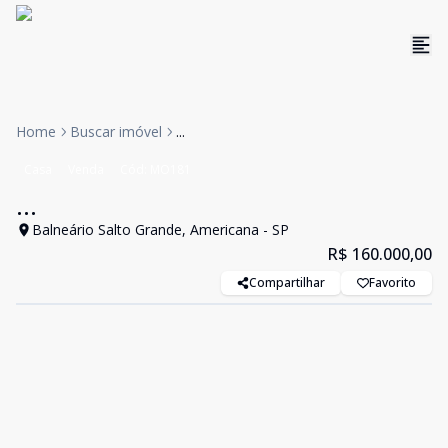
Home
Buscar imóvel
...
Casa
Venda
Cód:
MO181
...
Balneário Salto Grande, Americana - SP
R$ 160.000,00
Compartilhar
Favorito