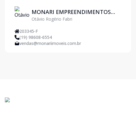
MONARI EMPREENDIMENTOS
Otávio Rogério Fabri
IMOBILIARIOS LTDA
203345-F
(19) 98608-6554
vendas@monariimoveis.com.br