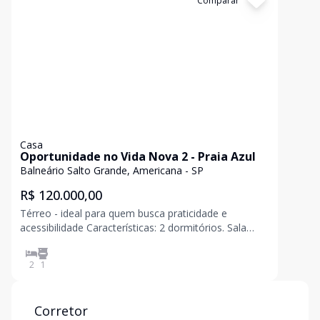
Cód:
1443
Comparar
Casa
Oportunidade no Vida Nova 2 - Praia Azul
Balneário Salto Grande, Americana - SP
R$ 120.000,00
Térreo - ideal para quem busca praticidade e
acessibilidade Características: 2 dormitórios. Sala
aconchegante Cozinha funcional Banheiro social.
Localização tranquila e próxima à praia
2
1
Corretor