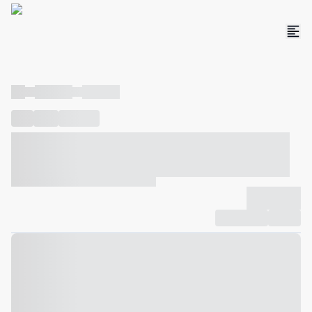
----
----- -----
----- -----
----
-----
---- ------
----- ----- -- ------ ---- ---- -- ----- ----- -----
--- ------
----- ----- -- ------ ----- ----- -- ------
-------------
Compartilhar
Favorito