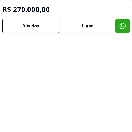
R$ 270.000,00
Dúvidas
Ligar
Imóveis semelhantes
Confira imóveis semelhantes
Cód:
1116
Comparar