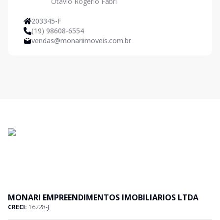
Otávio Rogério Fabri
IMOBILIARIOS LTDA
203345-F
(19) 98608-6554
vendas@monariimoveis.com.br
MONARI EMPREENDIMENTOS IMOBILIARIOS LTDA
CRECI:
16228-J