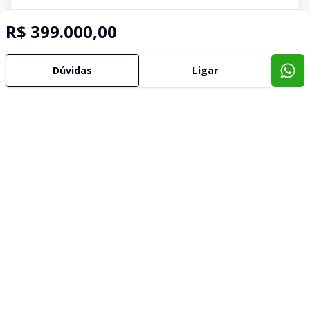
R$ 399.000,00
Dúvidas
Ligar
Imóveis semelhantes
Confira imóveis semelhantes
Cód:
1082
Comparar