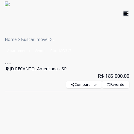
Home
Buscar imóvel
...
Apartamento
Venda
Cód:
MO347
...
JD.RECANTO, Americana - SP
R$ 185.000,00
Compartilhar
Favorito