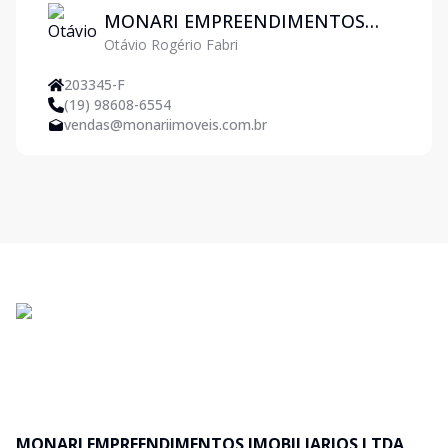
MONARI EMPREENDIMENTOS
Otávio Rogério Fabri
IMOBILIARIOS LTDA
203345-F
(19) 98608-6554
vendas@monariimoveis.com.br
MONARI EMPREENDIMENTOS IMOBILIARIOS LTDA