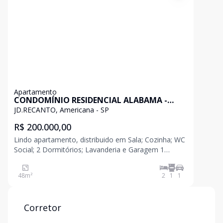
Apartamento
CONDOMÍNIO RESIDENCIAL ALABAMA -
AMERICANA - SP
JD.RECANTO, Americana - SP
R$ 200.000,00
Lindo apartamento, distribuido em Sala; Cozinha; WC
Social; 2 Dormitórios; Lavanderia e Garagem 1
veículo. Dormitórios e Cozinha com móveis planej
48
m²
2
1
1
Corretor