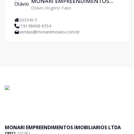
MONARI EMPREENDIMENTOS
Otávio Rogério Fabri
IMOBILIARIOS LTDA
203345-F
(19) 98608-6554
vendas@monariimoveis.com.br
MONARI EMPREENDIMENTOS IMOBILIARIOS LTDA
CRECI:
16228-J