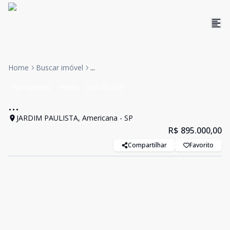
Home
Buscar imóvel
...
Apartamento
Venda
Cód:
MO358
...
JARDIM PAULISTA, Americana - SP
R$ 895.000,00
Compartilhar
Favorito