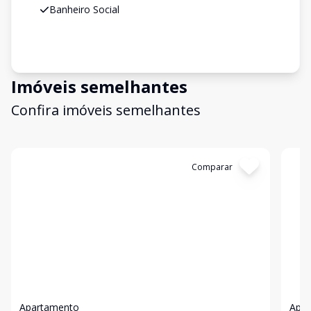
Banheiro Social
Imóveis semelhantes
Confira imóveis semelhantes
Cód:
1466
Comparar
Có
Apartamento
Apa