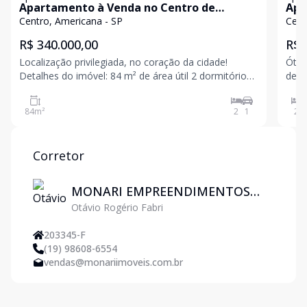
Apartamento à Venda no Centro de
Apa
Americana
Bár
Centro, Americana - SP
Cent
R$ 340.000,00
R$ 
Localização privilegiada, no coração da cidade!
Ótim
Detalhes do imóvel: 84 m² de área útil 2 dormitórios.
de S
Sem suíte. Sem sacada 2º andar Excelente estado de
banh
conservação Condomínio com: Elevador Portaria
prat
84
m²
2
1
2
Salão de festas Ideal para quem busca confor
Rua 
faci
Corretor
MONARI EMPREENDIMENTOS
Otávio Rogério Fabri
IMOBILIARIOS LTDA
203345-F
(19) 98608-6554
vendas@monariimoveis.com.br