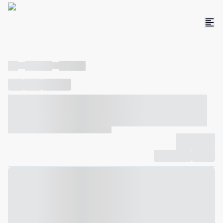
----
----- -----
----- -----
----
-----
---- ------
----- ----- -- ------ ---- ---- -- ----- ----- -----
--- ------
----- ----- -- ------ ----- ----- -- ------
-------------
Compartilhar
Favorito