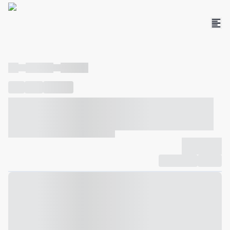
----
----- -----
----- -----
----
-----
---- ------
----- ----- -- ------ ---- ---- -- ----- ----- -----
--- ------
----- ----- -- ------ ----- ----- -- ------
-------------
Compartilhar
Favorito