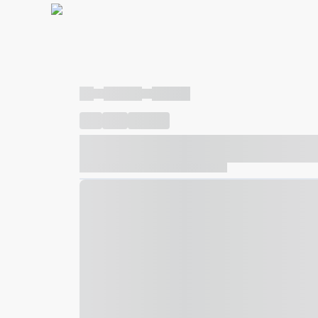
----
----- -----
----- -----
----
-----
---- ------
----- ----- -- ------ ---- ---- -- ---
----- ----- -- ------ ----- ----- -- ------