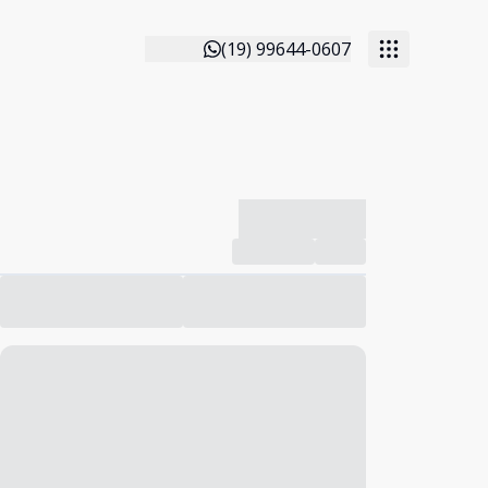
(19) 99644-0607
-------------
Compartilhar
Favorito