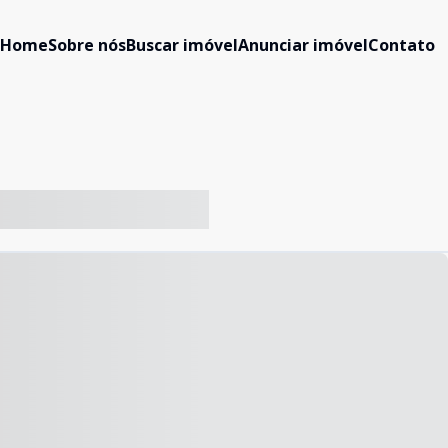
Home
Sobre nós
Buscar imóvel
Anunciar imóvel
Contato
-- ----- ----- --- ------