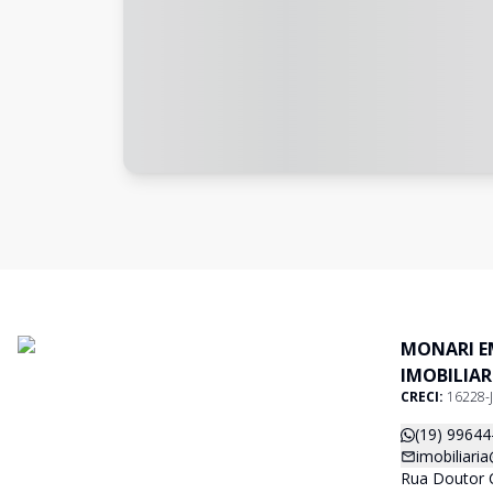
MONARI E
IMOBILIAR
CRECI:
16228-J
(19) 99644
imobiliari
Rua Doutor C