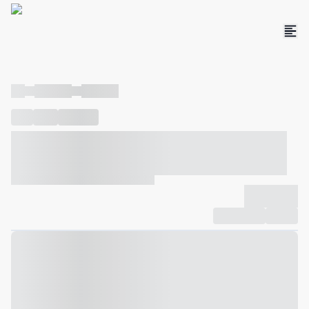
----
----- -----
----- -----
----
-----
---- ------
----- ----- -- ------ ---- ---- -- ----- ----- -----
--- ------
----- ----- -- ------ ----- ----- -- ------
-------------
Compartilhar
Favorito