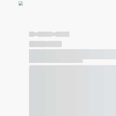
----
----- -----
----- -----
----
-----
---- ------
----- ----- -- ------ ---- ---- -- ---
----- ----- -- ------ ----- ----- -- ------