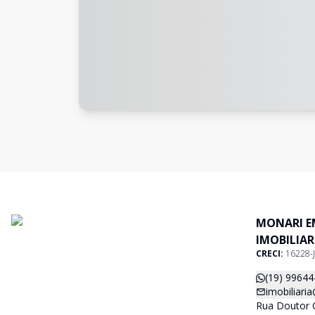
MONARI E
IMOBILIAR
CRECI:
16228-J
(19) 99644
imobiliari
Rua Doutor C