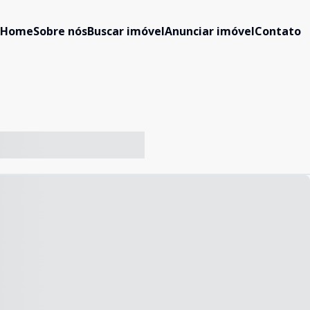
Home
Sobre nós
Buscar imóvel
Anunciar imóvel
Contato
-- ----- ----- --- ------