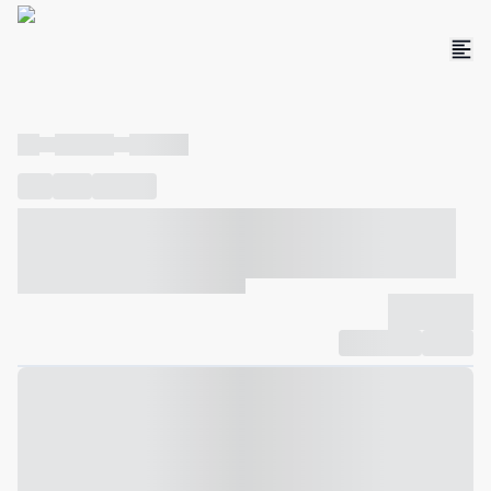
----
----- -----
----- -----
----
-----
---- ------
----- ----- -- ------ ---- ---- -- ----- ----- -----
--- ------
----- ----- -- ------ ----- ----- -- ------
-------------
Compartilhar
Favorito