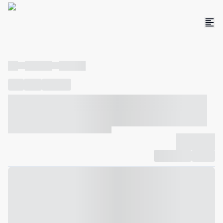
----
----- -----
----- -----
----
-----
---- ------
----- ----- -- ------ ---- ---- -- ----- ----- -----
--- ------
----- ----- -- ------ ----- ----- -- ------
-------------
Compartilhar
Favorito